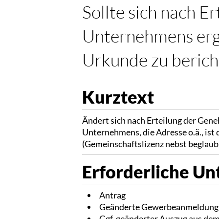
Sollte sich nach 
Unternehmens ergeb
Urkunde zu berich
Kurztext
Ändert sich nach Erteilung der Gen
Unternehmens, die Adresse o.ä., ist
(Gemeinschaftslizenz nebst beglaubi
Erforderliche Un
Antrag
Geänderte Gewerbeanmeldung
Ggf. geänderter Auszug aus dem