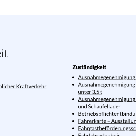
it
Zuständigkeit
Ausnahmegenehmigung für
Ausnahmegenehmigung f
blicher Kraftverkehr
unter 3,5 t
Ausnahmegenehmigung fü
und Schaufellader
Betriebspflichtentbindu
Fahrerkarte – Ausstellu
Fahrgastbeförderungssch
Fahrlehrerlaubnis