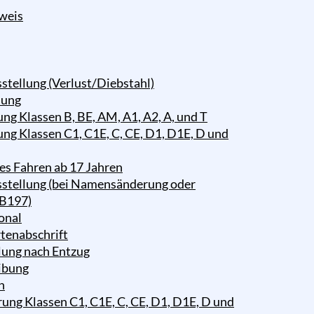
weis
stellung (Verlust/Diebstahl)
lung
ng Klassen B, BE, AM, A1, A2, A, und T
ng Klassen C1, C1E, C, CE, D1, D1E, D und
es Fahren ab 17 Jahren
sstellung (bei Namensänderung oder
 B197)
onal
rtenabschrift
lung nach Entzug
ibung
h
ung Klassen C1, C1E, C, CE, D1, D1E, D und