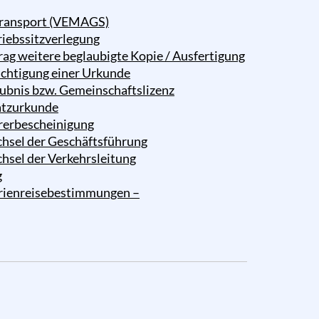
ransport (VEMAGS)
riebssitzverlegung
rag weitere beglaubigte Kopie / Ausfertigung
ichtigung einer Urkunde
aubnis bzw. Gemeinschaftslizenz
atzurkunde
rerbescheinigung
hsel der Geschäftsführung
hsel der Verkehrsleitung
g
erienreisebestimmungen –