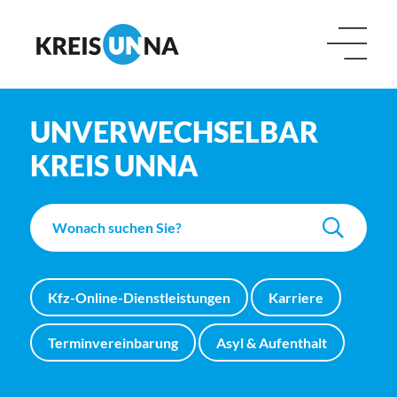
UNVERWECHSELBAR
KREIS UNNA
Kfz-Online-Dienstleistungen
Karriere
Terminvereinbarung
Asyl & Aufenthalt