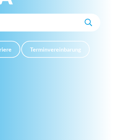
riere
Terminvereinbarung