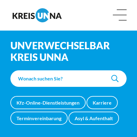
UNVERWECHSELBAR
KREIS UNNA
Kfz-Online-Dienstleistungen
Karriere
Terminvereinbarung
Asyl & Aufenthalt