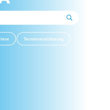
riere
Terminvereinbarung