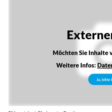
Externer
Möchten Sie Inhalte 
Weitere Infos:
Date
Ja, bitte