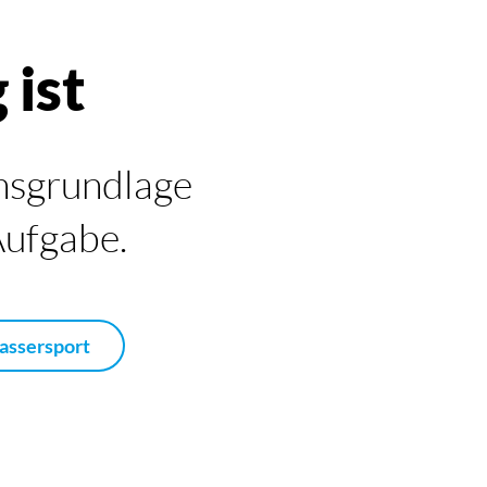
 ist
nsgrundlage
 Aufgabe.
ssersport