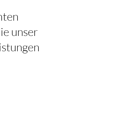
mten
ie unser
eistungen