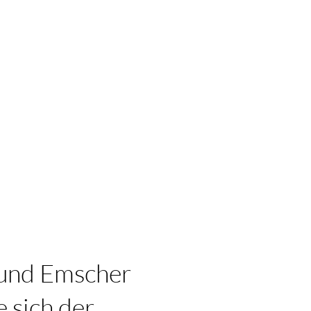
 und Emscher
e sich der