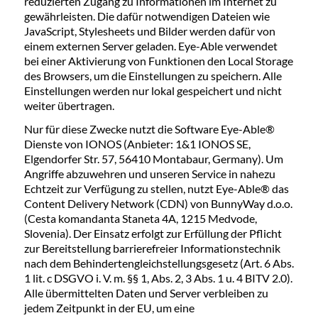
reduzierten Zugang zu Informationen im Internet zu
gewährleisten. Die dafür notwendigen Dateien wie
JavaScript, Stylesheets und Bilder werden dafür von
einem externen Server geladen. Eye-Able verwendet
bei einer Aktivierung von Funktionen den Local Storage
des Browsers, um die Einstellungen zu speichern. Alle
Einstellungen werden nur lokal gespeichert und nicht
weiter übertragen.
Nur für diese Zwecke nutzt die Software Eye-Able®
Dienste von IONOS (Anbieter: 1&1 IONOS SE,
Elgendorfer Str. 57, 56410 Montabaur, Germany). Um
Angriffe abzuwehren und unseren Service in nahezu
Echtzeit zur Verfügung zu stellen, nutzt Eye-Able® das
Content Delivery Network (CDN) von BunnyWay d.o.o.
(Cesta komandanta Staneta 4A, 1215 Medvode,
Slovenia). Der Einsatz erfolgt zur Erfüllung der Pflicht
zur Bereitstellung barrierefreier Informationstechnik
nach dem Behindertengleichstellungsgesetz (Art. 6 Abs.
1 lit. c DSGVO i. V. m. §§ 1, Abs. 2, 3 Abs. 1 u. 4 BITV 2.0).
Alle übermittelten Daten und Server verbleiben zu
jedem Zeitpunkt in der EU, um eine