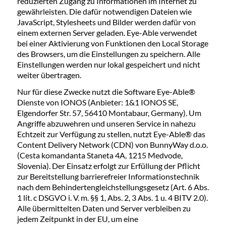
reduzierten Zugang zu Informationen im Internet zu
gewährleisten. Die dafür notwendigen Dateien wie
JavaScript, Stylesheets und Bilder werden dafür von
einem externen Server geladen. Eye-Able verwendet
bei einer Aktivierung von Funktionen den Local Storage
des Browsers, um die Einstellungen zu speichern. Alle
Einstellungen werden nur lokal gespeichert und nicht
weiter übertragen.
Nur für diese Zwecke nutzt die Software Eye-Able®
Dienste von IONOS (Anbieter: 1&1 IONOS SE,
Elgendorfer Str. 57, 56410 Montabaur, Germany). Um
Angriffe abzuwehren und unseren Service in nahezu
Echtzeit zur Verfügung zu stellen, nutzt Eye-Able® das
Content Delivery Network (CDN) von BunnyWay d.o.o.
(Cesta komandanta Staneta 4A, 1215 Medvode,
Slovenia). Der Einsatz erfolgt zur Erfüllung der Pflicht
zur Bereitstellung barrierefreier Informationstechnik
nach dem Behindertengleichstellungsgesetz (Art. 6 Abs.
1 lit. c DSGVO i. V. m. §§ 1, Abs. 2, 3 Abs. 1 u. 4 BITV 2.0).
Alle übermittelten Daten und Server verbleiben zu
jedem Zeitpunkt in der EU, um eine