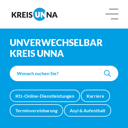
UNVERWECHSELBAR
KREIS UNNA
Kfz-Online-Dienstleistungen
Karriere
Terminvereinbarung
Asyl & Aufenthalt