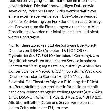
reduzierten Zugang zu Informationen im Internet zu
gewährleisten. Die dafür notwendigen Dateien wie
JavaScript, Stylesheets und Bilder werden dafür von
einem externen Server geladen. Eye-Able verwendet
bei einer Aktivierung von Funktionen den Local Storage
des Browsers, um die Einstellungen zu speichern. Alle
Einstellungen werden nur lokal gespeichert und nicht
weiter übertragen.
Nur für diese Zwecke nutzt die Software Eye-Able®
Dienste von IONOS (Anbieter: 1&1 IONOS SE,
Elgendorfer Str. 57, 56410 Montabaur, Germany). Um
Angriffe abzuwehren und unseren Service in nahezu
Echtzeit zur Verfügung zu stellen, nutzt Eye-Able® das
Content Delivery Network (CDN) von BunnyWay d.o.o.
(Cesta komandanta Staneta 4A, 1215 Medvode,
Slovenia). Der Einsatz erfolgt zur Erfüllung der Pflicht
zur Bereitstellung barrierefreier Informationstechnik
nach dem Behindertengleichstellungsgesetz (Art. 6 Abs.
1 lit. c DSGVO i. V. m. §§ 1, Abs. 2, 3 Abs. 1 u. 4 BITV 2.0).
Alle übermittelten Daten und Server verbleiben zu
jedem Zeitpunkt in der EU, um eine