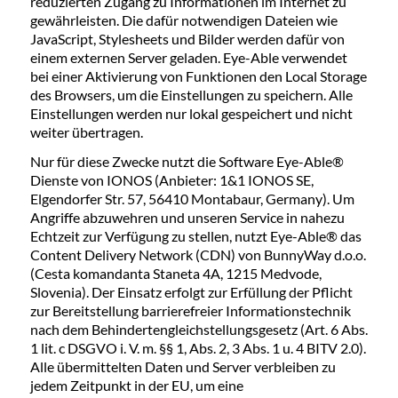
reduzierten Zugang zu Informationen im Internet zu
gewährleisten. Die dafür notwendigen Dateien wie
JavaScript, Stylesheets und Bilder werden dafür von
einem externen Server geladen. Eye-Able verwendet
bei einer Aktivierung von Funktionen den Local Storage
des Browsers, um die Einstellungen zu speichern. Alle
Einstellungen werden nur lokal gespeichert und nicht
weiter übertragen.
Nur für diese Zwecke nutzt die Software Eye-Able®
Dienste von IONOS (Anbieter: 1&1 IONOS SE,
Elgendorfer Str. 57, 56410 Montabaur, Germany). Um
Angriffe abzuwehren und unseren Service in nahezu
Echtzeit zur Verfügung zu stellen, nutzt Eye-Able® das
Content Delivery Network (CDN) von BunnyWay d.o.o.
(Cesta komandanta Staneta 4A, 1215 Medvode,
Slovenia). Der Einsatz erfolgt zur Erfüllung der Pflicht
zur Bereitstellung barrierefreier Informationstechnik
nach dem Behindertengleichstellungsgesetz (Art. 6 Abs.
1 lit. c DSGVO i. V. m. §§ 1, Abs. 2, 3 Abs. 1 u. 4 BITV 2.0).
Alle übermittelten Daten und Server verbleiben zu
jedem Zeitpunkt in der EU, um eine