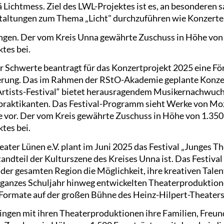
ä Lichtmess. Ziel des LWL-Projektes ist es, an besonderen 
taltungen zum Thema „Licht" durchzuführen wie Konzerte,
ngen. Der vom Kreis Unna gewährte Zuschuss in Höhe von 
tes bei.
 Schwerte beantragt für das Konzertprojekt 2025 eine Fö
erung. Das im Rahmen der RStO-Akademie geplante Konzer
Artists-Festival“ bietet herausragendem Musikernachwuch
praktikanten. Das Festival-Programm sieht Werke von Moz
e vor. Der vom Kreis gewährte Zuschuss in Höhe von 1.350 
tes bei.
ater Lünen e.V. plant im Juni 2025 das Festival „Junges The
tandteil der Kulturszene des Kreises Unna ist. Das Festival
der gesamten Region die Möglichkeit, ihre kreativen Talen
in ganzes Schuljahr hinweg entwickelten Theaterproduktion
 Formate auf der großen Bühne des Heinz-Hilpert-Theaters 
ngen mit ihren Theaterproduktionen ihre Familien, Freun