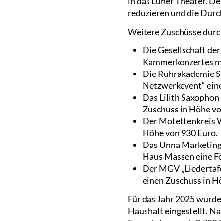
in das Lüner Theater. De
reduzieren und die Durc
Weitere Zuschüsse durch
Die Gesellschaft der
Kammerkonzertes mit
Die Ruhrakademie Sch
Netzwerkevent“ eine
Das Lilith Saxophon
Zuschuss in Höhe vo
Der Motettenkreis W
Höhe von 930 Euro.
Das Unna Marketing 
Haus Massen eine Fö
Der MGV „Liedertafe
einen Zuschuss in H
Für das Jahr 2025 wurde
Haushalt eingestellt. N