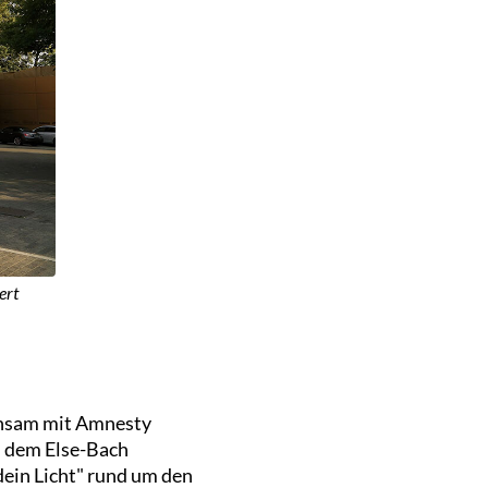
ert
meinsam mit Amnesty
d dem Else-Bach
dein Licht" rund um den