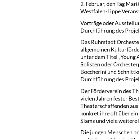
2. Februar, den Tag Mari
Westfalen-Lippe Verans
Vorträge oder Ausstellu
Durchführung des Projek
Das Ruhrstadt Orchester
allgemeinen Kulturförd
unter dem Titel „Young 
Solisten oder Orchester
Boccherini und Schnittk
Durchführung des Projek
Der Förderverein des The
vielen Jahren fester Bes
Theaterschaffenden aus 
konkret ihre oft über e
Slams und viele weitere
Die jungen Menschen bri