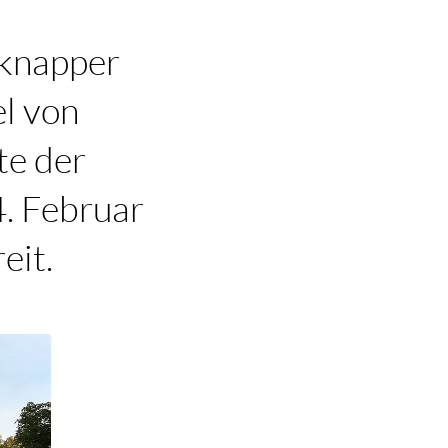
 knapper
el von
te der
4. Februar
eit.