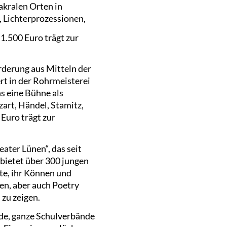
sakralen Orten in
 Lichterprozessionen,
1.500 Euro trägt zur
rderung aus Mitteln der
t in der Rohrmeisterei
s eine Bühne als
art, Händel, Stamitz,
Euro trägt zur
ater Lünen“, das seit
 bietet über 300 jungen
te, ihr Können und
en, aber auch Poetry
zu zeigen.
de, ganze Schulverbände