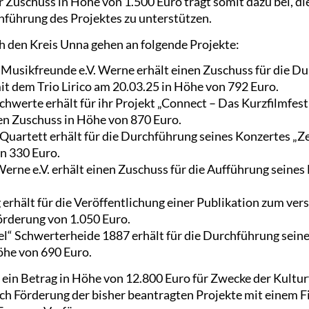
r Zuschuss in Höhe von 1.500 Euro trägt somit dazu bei, di
hführung des Projektes zu unterstützen.
 den Kreis Unna gehen an folgende Projekte:
 Musikfreunde e.V. Werne erhält einen Zuschuss für die D
 dem Trio Lirico am 20.03.25 in Höhe von 792 Euro.
werte erhält für ihr Projekt „Connect – Das Kurzfilmfest
n Zuschuss in Höhe von 870 Euro.
 Quartett erhält für die Durchführung seines Konzertes „Z
n 330 Euro.
erne e.V. erhält einen Zuschuss für die Aufführung seine
erhält für die Veröffentlichung einer Publikation zum ve
rderung von 1.050 Euro.
l“ Schwerterheide 1887 erhält für die Durchführung sei
öhe von 690 Euro.
 ein Betrag in Höhe von 12.800 Euro für Zwecke der Kultur
ach Förderung der bisher beantragten Projekte mit einem