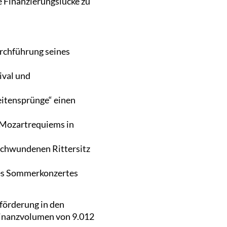
e Finanzierungslücke zu
urchführung seines
ival und
eitensprünge“ einen
s Mozartrequiems in
rschwundenen Rittersitz
nes Sommerkonzertes
förderung in den
 Finanzvolumen von 9.012