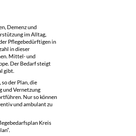
ngen, Demenz und
rstützung im Alltag,
der Pflegebedürftigen in
ahl in dieser
en. Mittel- und
ppe. Der Bedarf steigt
l gibt.
so der Plan, die
ng und Vernetzung
ortführen. Nur so können
ventiv und ambulant zu
flegebedarfsplan Kreis
an“.