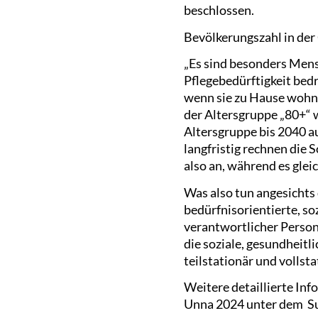
beschlossen.
Bevölkerungszahl in der
„Es sind besonders Mens
Pflegebedürftigkeit bedr
wenn sie zu Hause wohne
der Altersgruppe „80+“ w
Altersgruppe bis 2040 a
langfristig rechnen die 
also an, während es glei
Was also tun angesichts
bedürfnisorientierte, s
verantwortlicher Person
die soziale, gesundheitl
teilstationär und vollst
Weitere detaillierte Inf
Unna 2024 unter dem Su