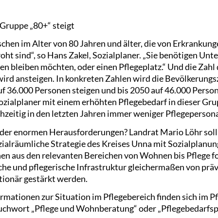
 Gruppe „80+“ steigt
chen im Alter von 80 Jahren und älter, die von Erkranku
oht sind“, so Hans Zakel, Sozialplaner. „Sie benötigen Unte
n bleiben möchten, oder einen Pflegeplatz.“ Und die Zahl 
ird ansteigen. In konkreten Zahlen wird die Bevölkerungsz
uf 36.000 Personen steigen und bis 2050 auf 46.000 Person
Sozialplaner mit einem erhöhten Pflegebedarf in dieser Gru
chzeitig in den letzten Jahren immer weniger Pflegepersona
 der enormen Herausforderungen? Landrat Mario Löhr soll, 
ozialräumliche Strategie des Kreises Unna mit Sozialplanu
en aus den relevanten Bereichen von Wohnen bis Pflege f
iche und pflegerische Infrastruktur gleichermaßen von prä
ationär gestärkt werden.
ormationen zur Situation im Pflegebereich finden sich im P
chwort „Pflege und Wohnberatung“ oder „Pflegebedarfspl