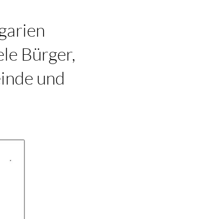
garien
le Bürger,
einde und