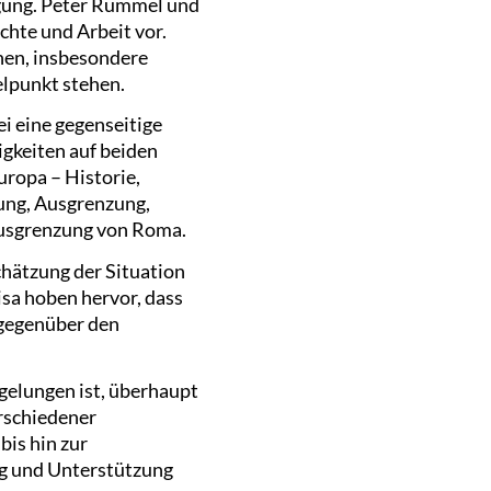
gung. Peter Rummel und
chte und Arbeit vor.
chen, insbesondere
elpunkt stehen.
i eine gegenseitige
gkeiten auf beiden
ropa – Historie,
ung, Ausgrenzung,
 Ausgrenzung von Roma.
hätzung der Situation
sa hoben hervor, dass
 gegenüber den
 gelungen ist, überhaupt
rschiedener
bis hin zur
ng und Unterstützung