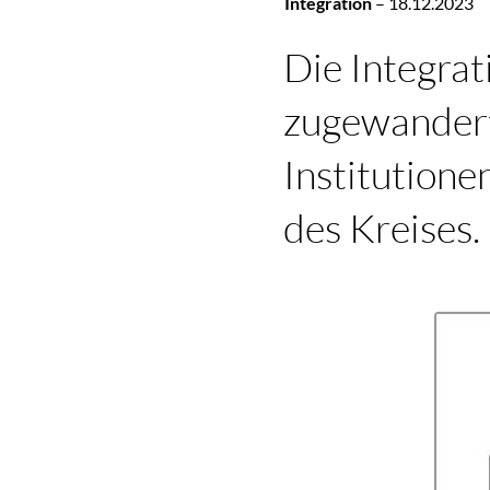
Integration
–
18.12.2023
Die Integra
zugewandert
Institution
des Kreises.