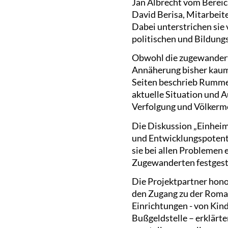
Jan Albrecht vom Berei
David Berisa, Mitarbeite
Dabei unterstrichen sie 
politischen und Bildung
Obwohl die zugewanderte
Annäherung bisher kaum
Seiten beschrieb Rummel
aktuelle Situation und 
Verfolgung und Völkermo
Die Diskussion „Einheim
und Entwicklungspotenti
sie bei allen Problemen
Zugewanderten festgeste
Die Projektpartner honor
den Zugang zu der Roma
Einrichtungen - von Kin
Bußgeldstelle – erklärt