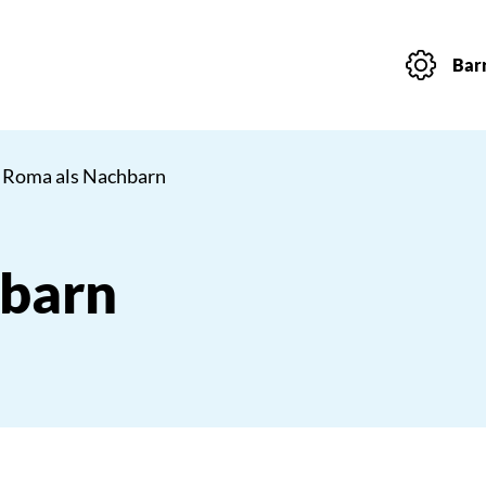
Barr
 Roma als Nachbarn
hbarn