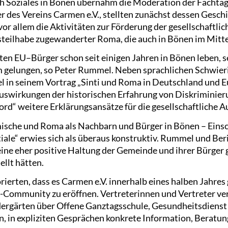
ch Soziales in Bönen übernahm die Moderation der Fachta
r des Vereins Carmen e.V., stellten zunächst dessen Geschi
vor allem die Aktivitäten zur Förderung der gesellschaftli
steilhabe zugewanderter Roma, die auch in Bönen im Mitt
n EU–Bürger schon seit einigen Jahren in Bönen leben, se
 gelungen, so Peter Rummel. Neben sprachlichen Schwieri
 in seinem Vortrag „Sinti und Roma in Deutschland und Eu
Auswirkungen der historischen Erfahrung von Diskriminier
rd“ weitere Erklärungsansätze für die gesellschaftliche
ische und Roma als Nachbarn und Bürger in Bönen – Einsc
ale“ erwies sich als überaus konstruktiv. Rummel und Beri
 eine eher positive Haltung der Gemeinde und ihrer Bürger
llt hätten.
ierten, dass es Carmen e.V. innerhalb eines halben Jahres
-Community zu eröffnen. Vertreterinnen und Vertreter ve
dergärten über Offene Ganztagsschule, Gesundheitsdienst 
en, in expliziten Gesprächen konkrete Information, Beratu