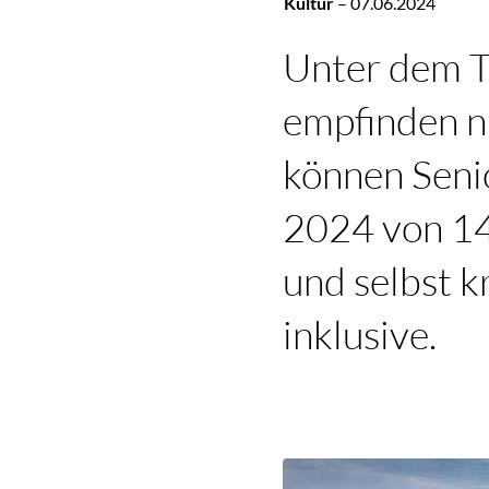
Kultur
–
07.06.2024
Unter dem Ti
empfinden n
können Senio
2024 von 14
und selbst 
inklusive.