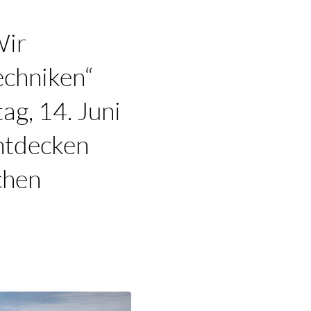
Wir
echniken“
ag, 14. Juni
entdecken
chen