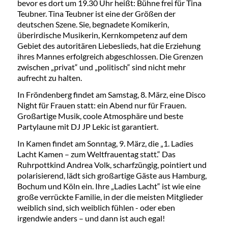
bevor es dort um 19.30 Uhr heißt: Bühne frei für Tina
Teubner. Tina Teubner ist eine der Größen der
deutschen Szene. Sie, begnadete Komikerin,
überirdische Musikerin, Kernkompetenz auf dem
Gebiet des autoritären Liebeslieds, hat die Erziehung
ihres Mannes erfolgreich abgeschlossen. Die Grenzen
zwischen „privat“ und „politisch“ sind nicht mehr
aufrecht zu halten.
In Fröndenberg findet am Samstag, 8. März, eine Disco
Night für Frauen statt: ein Abend nur für Frauen.
Großartige Musik, coole Atmosphäre und beste
Partylaune mit DJ JP Lekic ist garantiert.
In Kamen findet am Sonntag, 9. März, die „1. Ladies
Lacht Kamen – zum Weltfrauentag statt.“ Das
Ruhrpottkind Andrea Volk, scharfzüngig, pointiert und
polarisierend, lädt sich großartige Gäste aus Hamburg,
Bochum und Köln ein. Ihre „Ladies Lacht“ ist wie eine
große verrückte Familie, in der die meisten Mitglieder
weiblich sind, sich weiblich fühlen - oder eben
irgendwie anders – und dann ist auch egal!