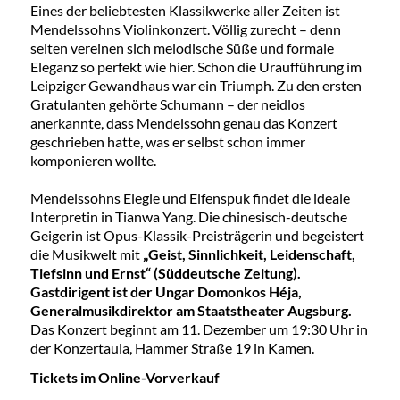
Eines der beliebtesten Klassikwerke aller Zeiten ist
Mendelssohns Violinkonzert. Völlig zurecht – denn
selten vereinen sich melodische Süße und formale
Eleganz so perfekt wie hier. Schon die Uraufführung im
Leipziger Gewandhaus war ein Triumph. Zu den ersten
Gratulanten gehörte Schumann – der neidlos
anerkannte, dass Mendelssohn genau das Konzert
geschrieben hatte, was er selbst schon immer
komponieren wollte.
Mendelssohns Elegie und Elfenspuk findet die ideale
Interpretin in Tianwa Yang. Die chinesisch-deutsche
Geigerin ist Opus-Klassik-Preisträgerin und begeistert
die Musikwelt mit
„Geist, Sinnlichkeit, Leidenschaft,
Tiefsinn und Ernst“ (Süddeutsche Zeitung).
Gastdirigent ist der Ungar Domonkos Héja,
Generalmusikdirektor am Staatstheater Augsburg.
Das Konzert beginnt am 11. Dezember um 19:30 Uhr in
der Konzertaula, Hammer Straße 19 in Kamen.
Tickets im Online-Vorverkauf