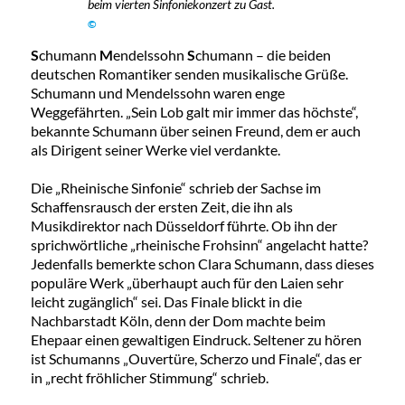
beim vierten Sinfoniekonzert zu Gast.
©
S
chumann
M
endelssohn
S
chumann – die beiden
deutschen Romantiker senden musikalische Grüße.
Schumann und Mendelssohn waren enge
Weggefährten. „Sein Lob galt mir immer das höchste“,
bekannte Schumann über seinen Freund, dem er auch
als Dirigent seiner Werke viel verdankte.
Die „Rheinische Sinfonie“ schrieb der Sachse im
Schaffensrausch der ersten Zeit, die ihn als
Musikdirektor nach Düsseldorf führte. Ob ihn der
sprichwörtliche „rheinische Frohsinn“ angelacht hatte?
Jedenfalls bemerkte schon Clara Schumann, dass dieses
populäre Werk „überhaupt auch für den Laien sehr
leicht zugänglich“ sei. Das Finale blickt in die
Nachbarstadt Köln, denn der Dom machte beim
Ehepaar einen gewaltigen Eindruck. Seltener zu hören
ist Schumanns „Ouvertüre, Scherzo und Finale“, das er
in „recht fröhlicher Stimmung“ schrieb.