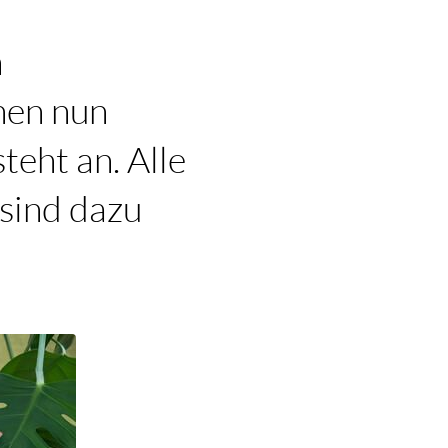
n
hen nun
teht an. Alle
sind dazu