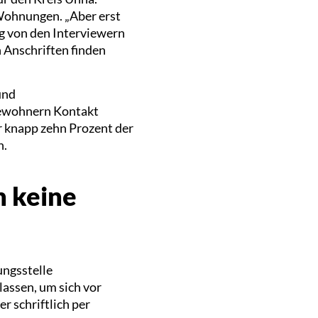
Wohnungen. „Aber erst
g von den Interviewern
 Anschriften finden
und
 Bewohnern Kontakt
r knapp zehn Prozent der
n.
n keine
ngsstelle
lassen, um sich vor
r schriftlich per