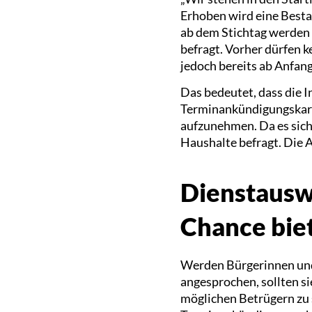
Erhoben wird eine Best
ab dem Stichtag werden 
befragt. Vorher dürfen 
jedoch bereits ab Anfang
Das bedeutet, dass die 
Terminankündigungskarte
aufzunehmen. Da es sich
Haushalte befragt. Die 
Dienstauswe
Chance bie
Werden Bürgerinnen und
angesprochen, sollten s
möglichen Betrügern zu s