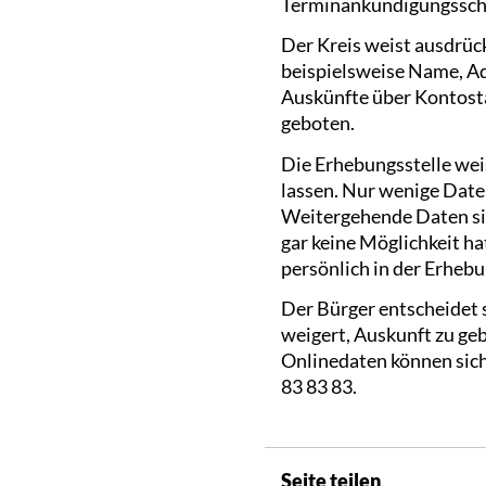
Terminankündigungsschr
Der Kreis weist ausdrüc
beispielsweise Name, Adr
Auskünfte über Kontosta
geboten.
Die Erhebungsstelle weis
lassen. Nur wenige Daten
Weitergehende Daten sin
gar keine Möglichkeit ha
persönlich in der Erhebu
Der Bürger entscheidet s
weigert, Auskunft zu ge
Onlinedaten können sich
83 83 83.
Seite teilen