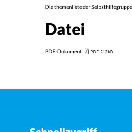
Die themenliste der Selbsthilfegrupp
Datei
PDF-Dokument
PDF, 212 kB
Schnellzugriff