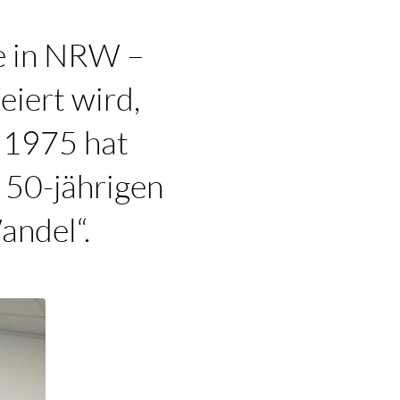
se in NRW –
eiert wird,
 1975 hat
n 50-jährigen
andel“.