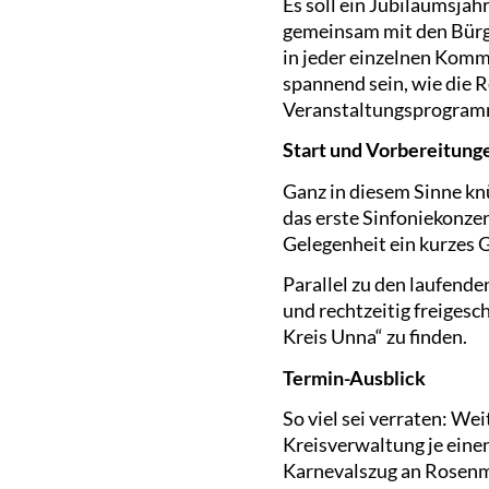
Es soll ein Jubiläumsja
gemeinsam mit den Bürge
in jeder einzelnen Kommu
spannend sein, wie die 
Veranstaltungsprogramme
Start und Vorbereitung
Ganz in diesem Sinne kn
das erste Sinfoniekonze
Gelegenheit ein kurzes 
Parallel zu den laufend
und rechtzeitig freigesc
Kreis Unna“ zu finden.
Termin-Ausblick
So viel sei verraten: We
Kreisverwaltung je ein
Karnevalszug an Rosenmo