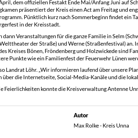
pril, dem offiziellen Festakt Ende Mai/Anfang Juni auf S
gkamen präsentiert der Kreis einen Act am Freitag und eng
ogramm. Pünktlich kurz nach Sommerbeginn findet ein Tag
gerfest in der Kreisstadt.
dann Veranstaltungen für die ganze Familie in Selm (Sch
Welttheater der Straße) und Werne (Straßenfestival) an. I
 Kreises Bönen, Fröndenberg und Holzwickede sind Fam
re Punkte wie ein Familienfest der Feuerwehr Lünen wer
 so Landrat Löhr. „Wir informieren laufend über unsere Pl
über die Internetseite, Social-Media-Kanäle und die lokal
ie Feierlichkeiten konnte die Kreisverwaltung Antenne Un
Autor
Max Rolke - Kreis Unna