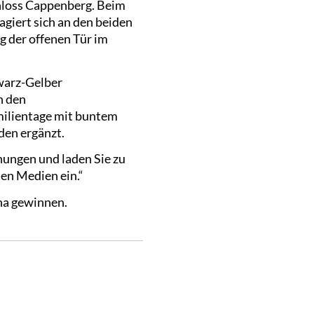
chloss Cappenberg. Beim
agiert sich an den beiden
 der offenen Tür im
warz-Gelber
n den
ilientage mit buntem
den ergänzt.
anungen und laden Sie zu
en Medien ein.“
na gewinnen.