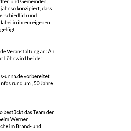
tädten und Gemeinden,
ahr so konzipiert, dass
terschiedlich und
dabei in ihrem eigenen
gefügt.
nde Veranstaltung an: An
t Löhr wird bei der
is-unna.de vorbereitet
 Infos rund um „50 Jahre
So bestückt das Team der
 beim Werner
iche im Brand- und