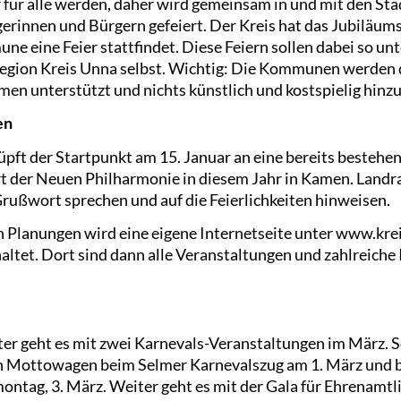
hr für alle werden, daher wird gemeinsam in und mit den S
rinnen und Bürgern gefeiert. Der Kreis hat das Jubiläumsj
ne eine Feier stattfindet. Diese Feiern sollen dabei so un
Region Kreis Unna selbst. Wichtig: Die Kommunen werden 
n unterstützt und nichts künstlich und kostspielig hinzu
en
üpft der Startpunkt am 15. Januar an eine bereits bestehe
rt der Neuen Philharmonie in diesem Jahr in Kamen. Landra
Grußwort sprechen und auf die Feierlichkeiten hinweisen.
en Planungen wird eine eigene Internetseite unter www.kre
haltet. Dort sind dann alle Veranstaltungen und zahlreiche
iter geht es mit zwei Karnevals-Veranstaltungen im März. 
en Mottowagen beim Selmer Karnevalszug am 1. März und
ntag, 3. März. Weiter geht es mit der Gala für Ehrenamtl