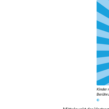
Kinder 
Berührun
©
Mittelpunkt des Vortrag