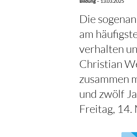
Bildung
–
13.03.2025
Die sogenann
am häufigst
verhalten und
Christian W
zusammen mi
und zwölf J
Freitag, 14.