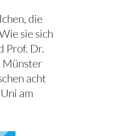
lchen, die
ie sie sich
d Prof. Dr.
t Münster
schen acht
-Uni am