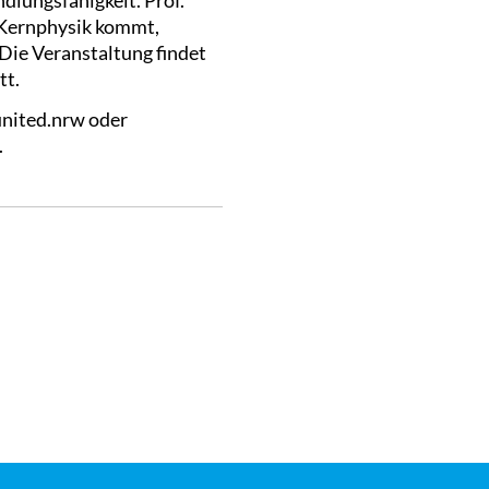
r Kernphysik kommt,
Die Veranstaltung findet
tt.
united.nrw oder
.