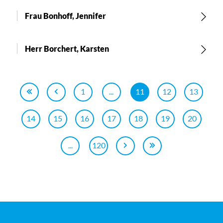
Frau Bonhoff, Jennifer
Herr Borchert, Karsten
1
...
11
12
13
14
15
16
17
18
19
20
...
120