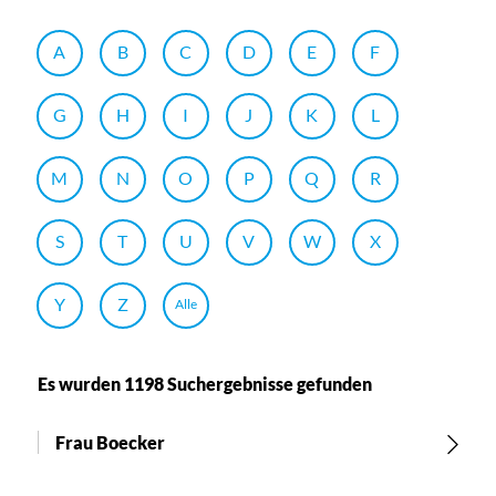
A
B
C
D
E
F
G
H
I
J
K
L
M
N
O
P
Q
R
S
T
U
V
W
X
Y
Z
Alle
Es wurden 1198 Suchergebnisse gefunden
Frau Boecker