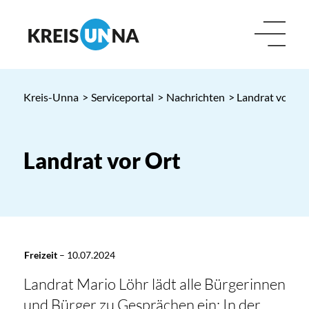
Kreis-Unna
>
Serviceportal
>
Nachrichten
> Landrat vor Or
Landrat vor Ort
Freizeit
–
10.07.2024
Landrat Mario Löhr lädt alle Bürgerinnen
und Bürger zu Gesprächen ein: In der