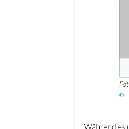
Fot
©
„Während es i