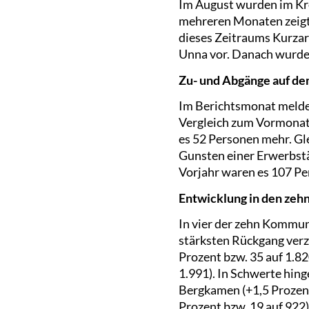
Im August wurden im Kre
mehreren Monaten zeigt 
dieses Zeitraums Kurzar
Unna vor. Danach wurde 
Zu- und Abgänge auf de
Im Berichtsmonat meldet
Vergleich zum Vormonat 
es 52 Personen mehr. Gl
Gunsten einer Erwerbstä
Vorjahr waren es 107 Pe
Entwicklung in den ze
In vier der zehn Kommun
stärksten Rückgang verz
Prozent bzw. 35 auf 1.82
1.991). In Schwerte hinge
Bergkamen (+1,5 Prozent
Prozent bzw. 19 auf 922)