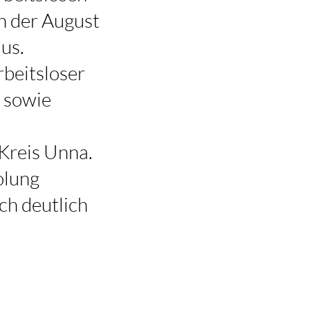
h der August
us.
beitsloser
r sowie
 Kreis Unna.
olung
ch deutlich