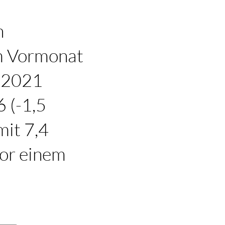
n
um Vormonat
t 2021
6 (-1,5
mit 7,4
Vor einem