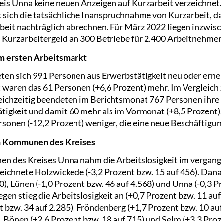
is Unna keine neuen Anzeigen auf Kurzarbeit verzeichnet
sich die tatsächliche Inanspruchnahme von Kurzarbeit, da
beit nachträglich abrechnen. Für März 2022 liegen inzwisc
Kurzarbeitergeld an 300 Betriebe für 2.400 Arbeitnehmer
m ersten Arbeitsmarkt
en sich 991 Personen aus Erwerbstätigkeit neu oder erneu
waren das 61 Personen (+6,6 Prozent) mehr. Im Vergleich
eichzeitig beendeten im Berichtsmonat 767 Personen ihre 
tigkeit und damit 60 mehr als im Vormonat (+8,5 Prozent)
rsonen (-12,2 Prozent) weniger, die eine neue Beschäftig
hn Kommunen des Kreises
en des Kreises Unna nahm die Arbeitslosigkeit im verga
eichnete Holzwickede (-3,2 Prozent bzw. 15 auf 456). Dana
0), Lünen (-1,0 Prozent bzw. 46 auf 4.568) und Unna (-0,3 P
gen stieg die Arbeitslosigkeit an (+0,7 Prozent bzw. 11 auf
 bzw. 34 auf 2.285), Fröndenberg (+1,7 Prozent bzw. 10 au
, Bönen (+2,6 Prozent bzw. 18 auf 715) und Selm (+3,3 Proz