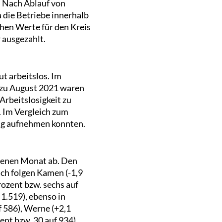
. Nach Ablauf von
 die Betriebe innerhalb
hen Werte für den Kreis
 ausgezahlt.
t arbeitslos. Im
 zu August 2021 waren
Arbeitslosigkeit zu
. Im Vergleich zum
ung aufnehmen konnten.
ngenen Monat ab. Den
ch folgen Kamen (-1,9
rozent bzw. sechs auf
 1.519), ebenso in
f 586), Werne (+2,1
ent bzw. 30 auf 934).