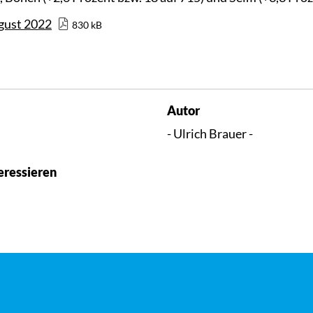
gust 2022
830 kB
Autor
- Ulrich Brauer -
eressieren