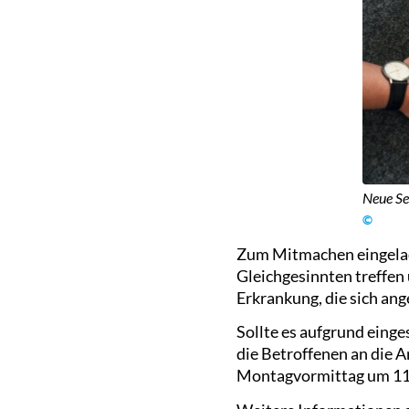
Neue Se
©
Zum Mitmachen eingelade
Gleichgesinnten treffe
Erkrankung, die sich ang
Sollte es aufgrund einge
die Betroffenen an die 
Montagvormittag um 11 U