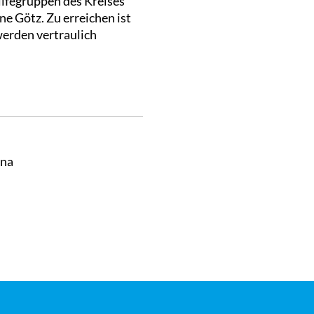
ilfegruppen des Kreises
ne Götz. Zu erreichen ist
werden vertraulich
nna