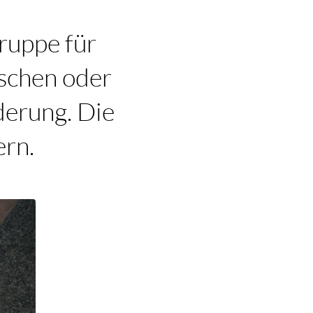
gruppe für
ischen oder
derung. Die
ern.