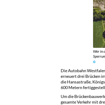
Wer in 
Sperrun
©
Die Autobahn Westfalen
erneuert drei Brücken i
die Hansastraße, König
600 Metern fertiggestell
Um die Brückenbauwerke
gesamte Verkehr mit drei