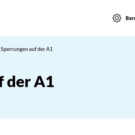
Barr
 Sperrungen auf der A1
f der A1