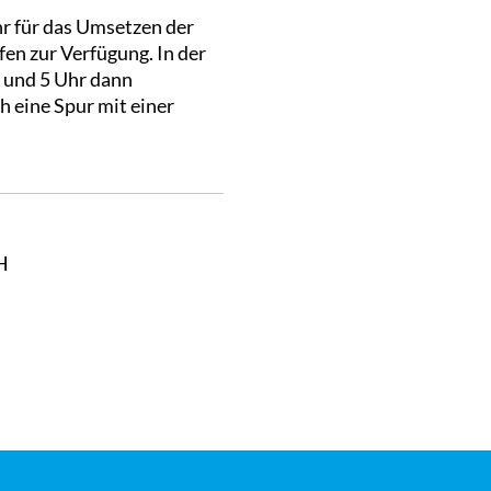
hr für das Umsetzen der
en zur Verfügung. In der
9 und 5 Uhr dann
h eine Spur mit einer
H