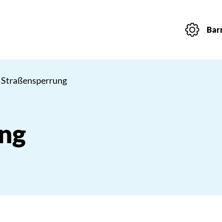
Barr
 Straßensperrung
ng