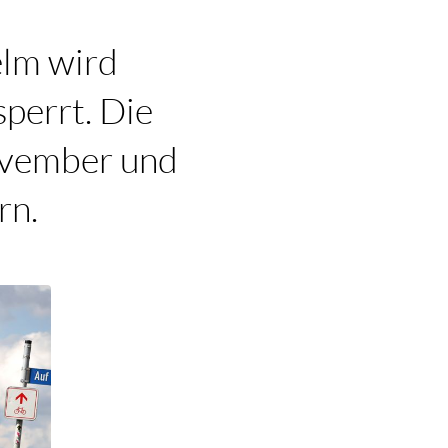
elm wird
perrt. Die
ovember und
rn.