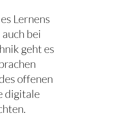
es Lernens
 auch bei
hnik geht es
prachen
 des offenen
 digitale
chten.