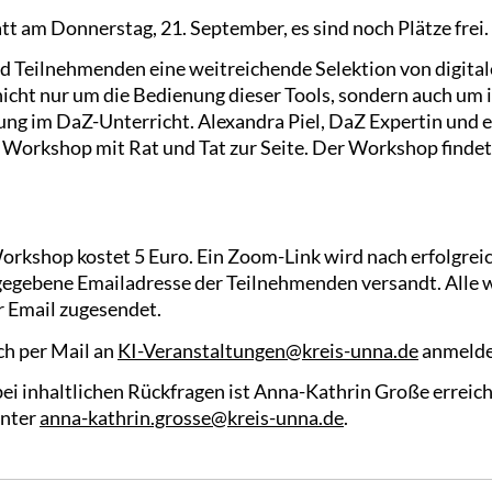
t am Donnerstag, 21. September, es sind noch Plätze frei.
 Teilnehmenden eine weitreichende Selektion von digitalen
 nicht nur um die Bedienung dieser Tools, sondern auch u
ng im DaZ-Unterricht. Alexandra Piel, DaZ Expertin und 
 Workshop mit Rat und Tat zur Seite. Der Workshop findet 
rkshop kostet 5 Euro. Ein Zoom-Link wird nach erfolgrei
gegebene Emailadresse der Teilnehmenden versandt. Alle 
 Email zugesendet.
ch per Mail an
KI-Veranstaltungen@kreis-unna.de
anmelde
ei inhaltlichen Rückfragen ist Anna-Kathrin Große erreich
unter
anna-kathrin.grosse@kreis-unna.de
.