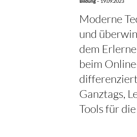
Bildung
–
19.09.2023
Moderne Tec
und überwind
dem Erlernen
beim Onlin
differenzier
Ganztags, Le
Tools für d