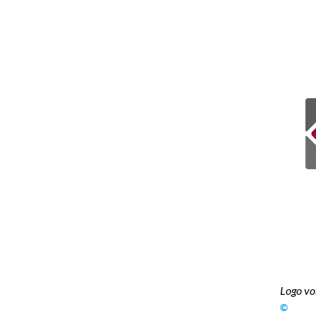
Logo v
©