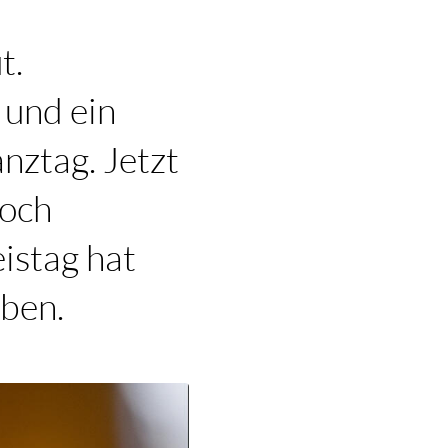
t.
 und ein
nztag. Jetzt
noch
istag hat
eben.