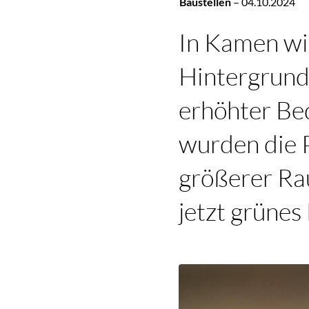
Baustellen
–
04.10.2024
In Kamen wi
Hintergrund 
erhöhter Bed
wurden die P
größerer Ra
jetzt grünes