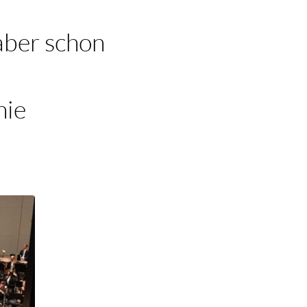
aber schon
nie