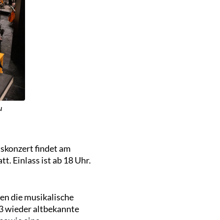
u
skonzert findet am
t. Einlass ist ab 18 Uhr.
n die musikalische
3 wieder altbekannte