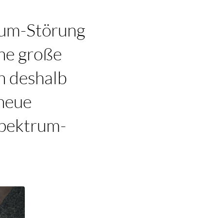
rum-Störung
ne große
n deshalb
 neue
Spektrum-