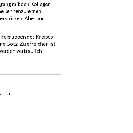
mgang mit den Kollegen
ene kennenzulernen,
terstützen. Aber auch
ilfegruppen des Kreises
ne Götz. Zu erreichen ist
 werden vertraulich
Unna