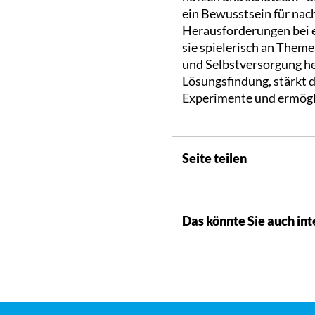
ein Bewusstsein für nac
Herausforderungen bei e
sie spielerisch an Them
und Selbstversorgung he
Lösungsfindung, stärkt 
Experimente und ermöglic
Seite teilen
Das könnte Sie auch int