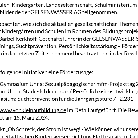
hulen, Kindergärten, Landeselternschaft, Schulminister
szubildende der GELSENWASSER AG teilgenommen.
eobachten, wie sich die aktuellen gesellschaftlichen Them
r Kindergärten und Schulen im Rahmen des Bildungsprojekt
. Bärbel Kerkhoff, Geschäftsführerin der GELSENWASSER-S
nings, Suchtprävention, Persönlichkeitsstärkung – Förderm
 in der letzten Zeit zunehmend beantragt und in der Regel
 folgende Initiativen eine Förderzusage:
-Gymnasium Unna: Sexualpädagogischer mfm-Projekttag 2
 Unna: Stark - Ich kann das / Persönlichkeitsentwicklung
sium: Suchtprävention für die Jahrgangsstufe 7 - 2.231
www.vonkleinaufbildung.de
im Detail aufgeführt. Die Bew
et am 15. März 2024.
jekt „Oh Schreck, der Strom ist weg! - Wie können wir unse
r Städtischen Kindertageseinrichtung Flöttestraße in Gelse