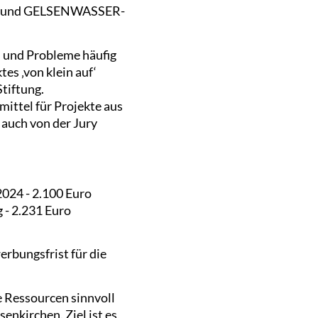
ium und GELSENWASSER-
en und Probleme häufig
es ‚von klein auf‘
tiftung.
ittel für Projekte aus
 auch von der Jury
024 - 2.100 Euro
 - 2.231 Euro
erbungsfrist für die
re Ressourcen sinnvoll
nkirchen. Ziel ist es,