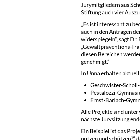
Jurymitgliedern aus Sc
Stiftung auch vier Au
„Es ist interessant zu b
auch in den Anträgen de
widerspiegeln“, sagt Dr
„Gewaltpräventions-Trai
diesen Bereichen werden
genehmigt.“
In Unna erhalten aktuell
Geschwister-Scholl
Pestalozzi-Gymnasium
Ernst-Barlach-Gymna
Alle Projekte sind unter
nächste Jurysitzung end
Ein Beispiel ist das Pro
nutzen und schützen?“ de