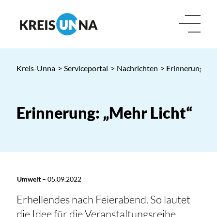
Kreis-Unna
>
Serviceportal
>
Nachrichten
> Erinnerung: „M
Erinnerung: „Mehr Licht“
Umwelt
–
05.09.2022
Erhellendes nach Feierabend. So lautet
die Idee für die Veranstaltungsreihe