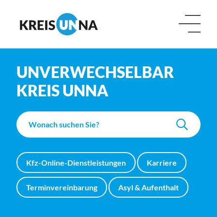
UNVERWECHSELBAR
KREIS UNNA
Kfz-Online-Dienstleistungen
Karriere
Terminvereinbarung
Asyl & Aufenthalt