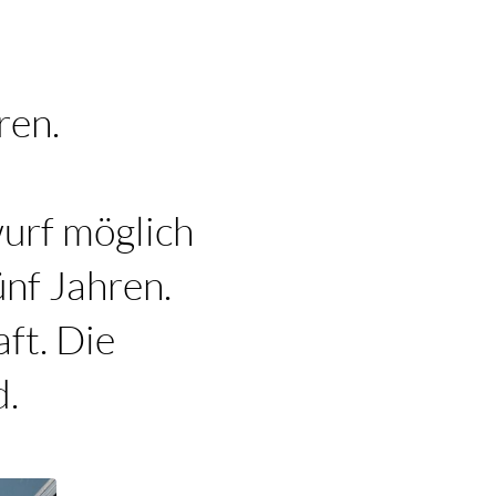
ren.
wurf möglich
ünf Jahren.
aft. Die
d.