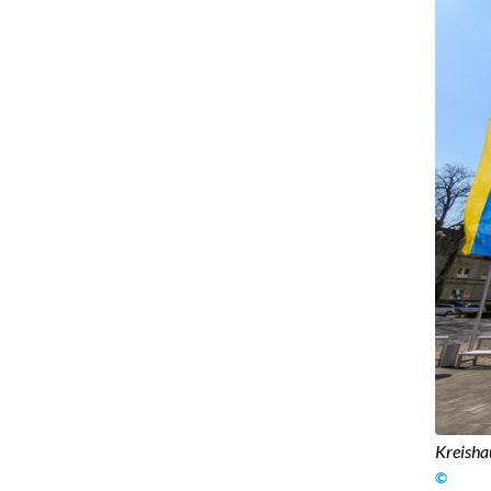
Kreisha
©