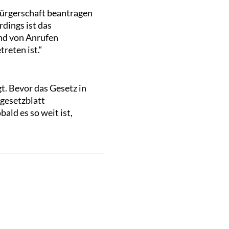
sbürgerschaft beantragen
rdings ist das
nd von Anrufen
reten ist.“
t. Bevor das Gesetz in
gesetzblatt
ald es so weit ist,