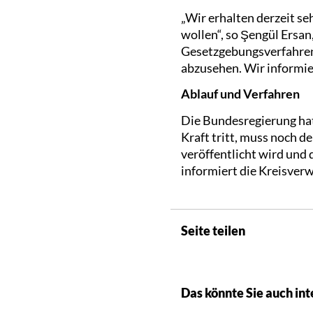
„Wir erhalten derzeit se
wollen“, so Şengül Ersan
Gesetzgebungsverfahren
abzusehen. Wir informier
Ablauf und Verfahren
Die Bundesregierung hat
Kraft tritt, muss noch 
veröffentlicht wird und d
informiert die Kreisver
Seite teilen
Das könnte Sie auch int