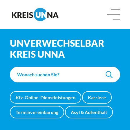
UNVERWECHSELBAR
KREIS UNNA
Kfz-Online-Dienstleistungen
Karriere
Terminvereinbarung
Asyl & Aufenthalt