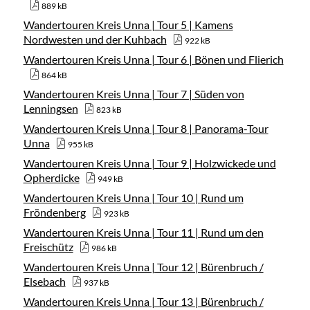
889 kB
Wandertouren Kreis Unna | Tour 5 | Kamens
Nordwesten und der Kuhbach
922 kB
Wandertouren Kreis Unna | Tour 6 | Bönen und Flierich
864 kB
Wandertouren Kreis Unna | Tour 7 | Süden von
Lenningsen
823 kB
Wandertouren Kreis Unna | Tour 8 | Panorama-Tour
Unna
955 kB
Wandertouren Kreis Unna | Tour 9 | Holzwickede und
Opherdicke
949 kB
Wandertouren Kreis Unna | Tour 10 | Rund um
Fröndenberg
923 kB
Wandertouren Kreis Unna | Tour 11 | Rund um den
Freischütz
986 kB
Wandertouren Kreis Unna | Tour 12 | Bürenbruch /
Elsebach
937 kB
Wandertouren Kreis Unna | Tour 13 | Bürenbruch /