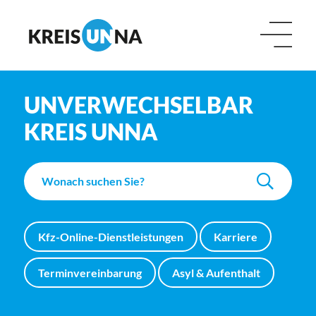
UNVERWECHSELBAR
KREIS UNNA
Kfz-Online-Dienstleistungen
Karriere
Terminvereinbarung
Asyl & Aufenthalt