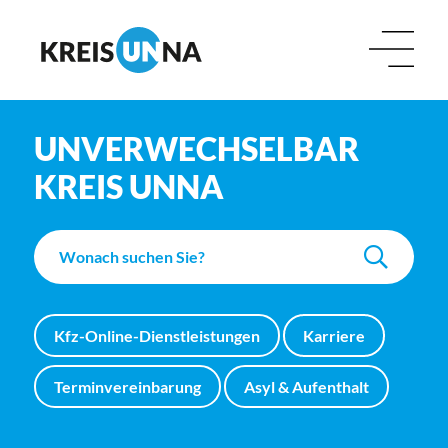
UNVERWECHSELBAR
KREIS UNNA
Kfz-Online-Dienstleistungen
Karriere
Terminvereinbarung
Asyl & Aufenthalt