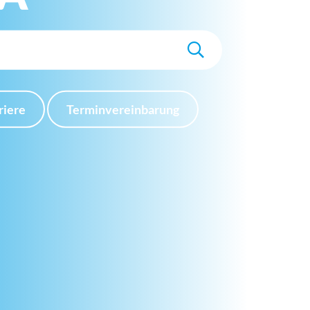
riere
Terminvereinbarung