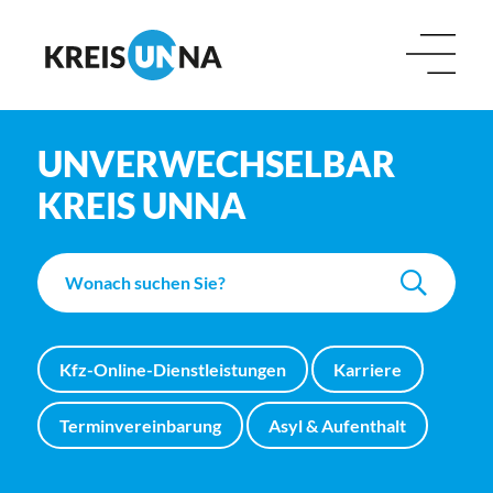
UNVERWECHSELBAR
KREIS UNNA
Kfz-Online-Dienstleistungen
Karriere
Terminvereinbarung
Asyl & Aufenthalt