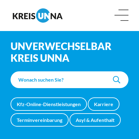
UNVERWECHSELBAR
KREIS UNNA
Kfz-Online-Dienstleistungen
Karriere
Terminvereinbarung
Asyl & Aufenthalt