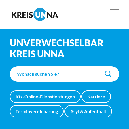
UNVERWECHSELBAR
KREIS UNNA
Kfz-Online-Dienstleistungen
Karriere
Terminvereinbarung
Asyl & Aufenthalt