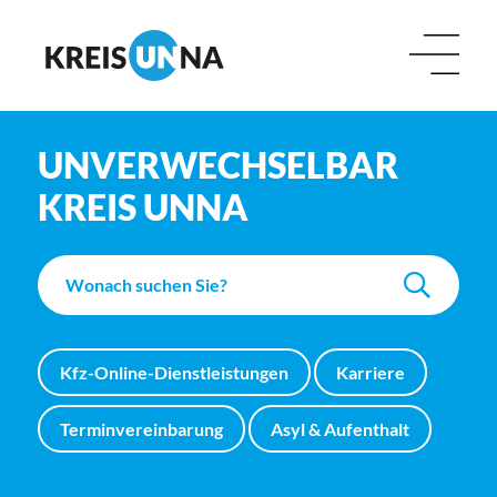
UNVERWECHSELBAR
KREIS UNNA
Kfz-Online-Dienstleistungen
Karriere
Terminvereinbarung
Asyl & Aufenthalt