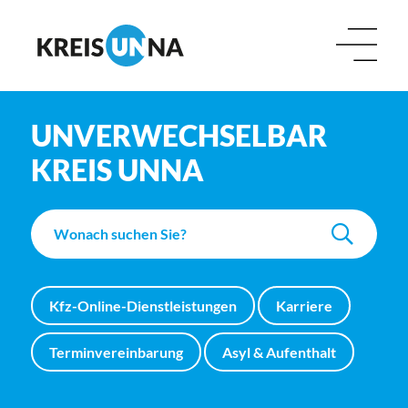
UNVERWECHSELBAR
KREIS UNNA
Kfz-Online-Dienstleistungen
Karriere
Terminvereinbarung
Asyl & Aufenthalt