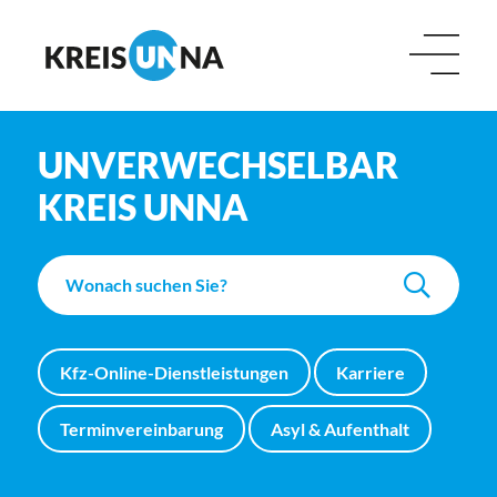
UNVERWECHSELBAR
KREIS UNNA
Kfz-Online-Dienstleistungen
Karriere
Terminvereinbarung
Asyl & Aufenthalt