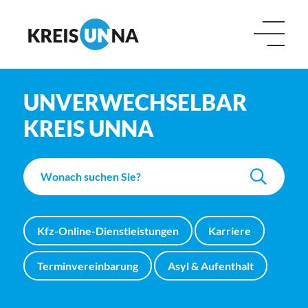
UNVERWECHSELBAR
KREIS UNNA
Kfz-Online-Dienstleistungen
Karriere
Terminvereinbarung
Asyl & Aufenthalt