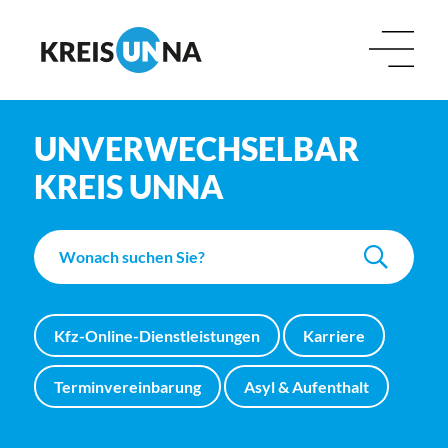
UNVERWECHSELBAR
KREIS UNNA
Kfz-Online-Dienstleistungen
Karriere
Terminvereinbarung
Asyl & Aufenthalt