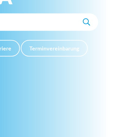
riere
Terminvereinbarung